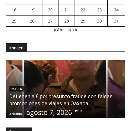
18
19
20
21
22
23
24
25
26
27
28
29
30
31
« Abr
Jun »
Imagen
IMAGEN
Detienen a 8 por presunto fraude con falsas
promociones de viajes en Oaxaca
agosto 7, 2026
0
ariadna
-
a