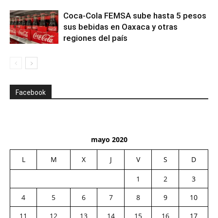
Coca-Cola FEMSA sube hasta 5 pesos
sus bebidas en Oaxaca y otras
regiones del país
Facebook
mayo 2020
L
M
X
J
V
S
D
1
2
3
4
5
6
7
8
9
10
11
12
13
14
15
16
17