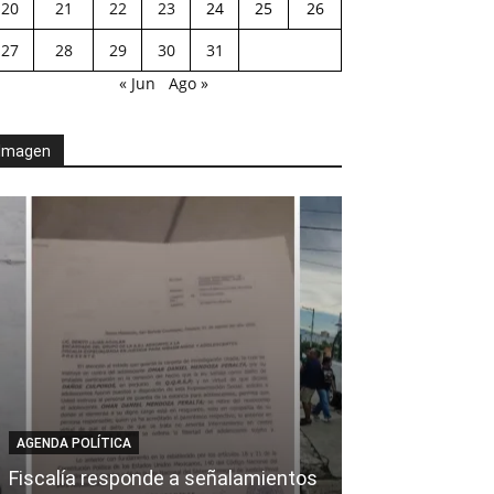
20
21
22
23
24
25
26
27
28
29
30
31
« Jun
Ago »
Imagen
AGENDA POLÍTICA
AL CIERRE
Fiscalía responde a señalamientos