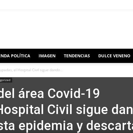
Redacción
NDA POLÍTICA
IMAGEN
TENDENCIAS
DULCE VENENO
adas, el Hospital Civil sigue dando...
gorized
Oaxaca
el área Covid-19
ospital Civil sigue da
sta epidemia y descar