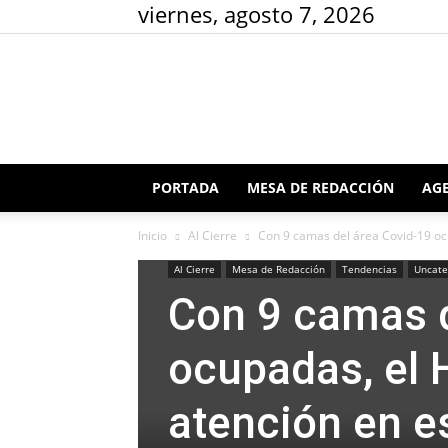
viernes, agosto 7, 2026
PORTADA
MESA DE REDACCIÓN
AGE
Inicio
Al Cierre
Con 9 camas del área Covid-19 ocup
Al Cierre
Mesa de Redacción
Tendencias
Uncate
Con 9 camas d
ocupadas, el H
atención en e