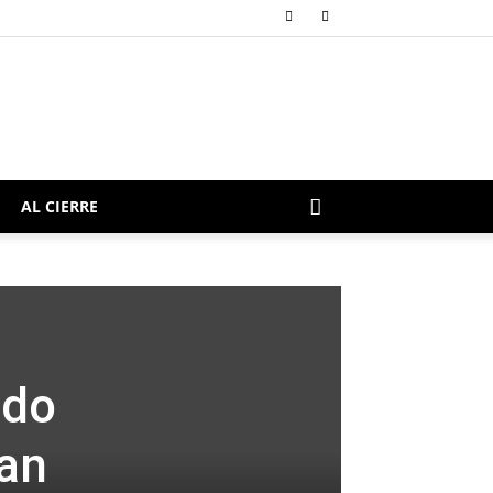
AL CIERRE
ndo
tan