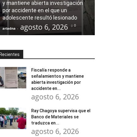
y mantiene abierta investigación
Ray Chagoya s
por accidente en el que un
Banco de Mate
adolescente resultó lesionado
en obras comu
agosto 6, 2026
agost
0
ariadna
-
ariadna
-
Recientes
Fiscalía responde a
señalamientos y mantiene
abierta investigación por
accidente en...
agosto 6, 2026
Ray Chagoya supervisa que el
Banco de Materiales se
traduzca en...
agosto 6, 2026