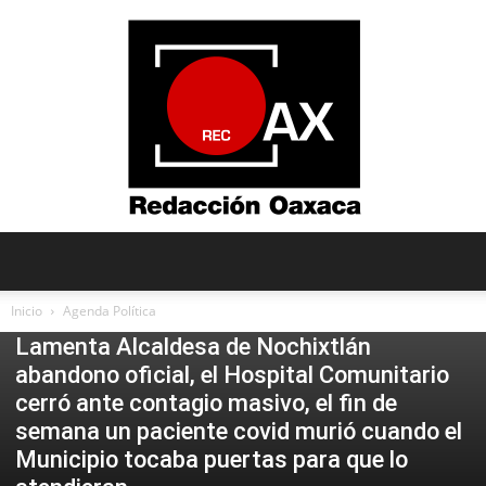
Redacción
Inicio
Agenda Política
Agenda Política
Mesa de Redacción
Tendencias
Uncategorized
Lamenta Alcaldesa de Nochixtlán
abandono oficial, el Hospital Comunitario
Oaxaca
cerró ante contagio masivo, el fin de
semana un paciente covid murió cuando el
Municipio tocaba puertas para que lo