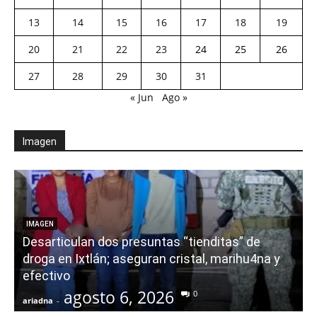
13
14
15
16
17
18
19
20
21
22
23
24
25
26
27
28
29
30
31
« Jun
Ago »
Imagen
E
IMAGEN
Desarticulan dos presuntas “tienditas” de
r
droga en Ixtlán; aseguran cristal, marihu4na y
i
efectivo
agosto 6, 2026
0
ariadna
-
a