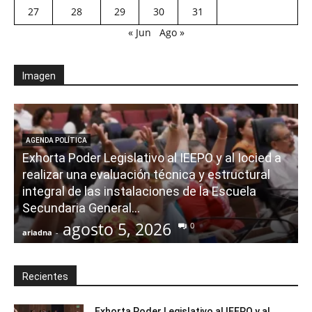
27
28
29
30
31
« Jun
Ago »
Imagen
AGENDA POLÍTICA
Exhorta Poder Legislativo al IEEPO y al Iocied a
realizar una evaluación técnica y estructural
integral de las instalaciones de la Escuela
Secundaria General...
agosto 5, 2026
0
ariadna
-
a
Recientes
Exhorta Poder Legislativo al IEEPO y al