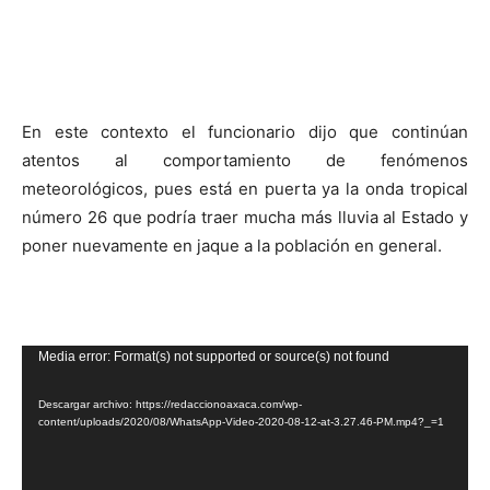
En este contexto el funcionario dijo que continúan
atentos al comportamiento de fenómenos
meteorológicos, pues está en puerta ya la onda tropical
número 26 que podría traer mucha más lluvia al Estado y
poner nuevamente en jaque a la población en general.
Reproductor
Media error: Format(s) not supported or source(s) not found
de
Descargar archivo: https://redaccionoaxaca.com/wp-
vídeo
content/uploads/2020/08/WhatsApp-Video-2020-08-12-at-3.27.46-PM.mp4?_=1