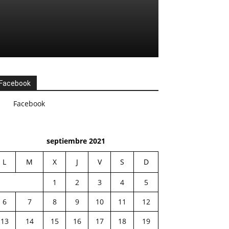
Facebook
Facebook
septiembre 2021
L
M
X
J
V
S
D
1
2
3
4
5
6
7
8
9
10
11
12
13
14
15
16
17
18
19