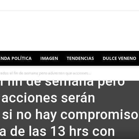
Redacción
NDA POLÍTICA
IMAGEN
TENDENCIAS
DULCE VENENO
cato desechos
dos el fin de semana pero advierten que acciones...
 fin de semana pero
Oaxaca
 acciones serán
 si no hay compromiso
a de las 13 hrs con