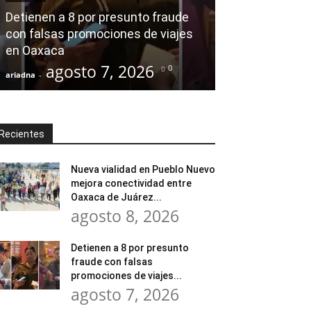
modernización
Detienen a 8 por presunto fraude
Tratamiento d
con falsas promociones de viajes
en Huajuapan 
en Oaxaca
transformar l
agosto 7, 2026
agost
0
ariadna
-
ariadna
-
Recientes
Nueva vialidad en Pueblo Nuevo
mejora conectividad entre
Oaxaca de Juárez...
agosto 8, 2026
Detienen a 8 por presunto
fraude con falsas
promociones de viajes...
agosto 7, 2026