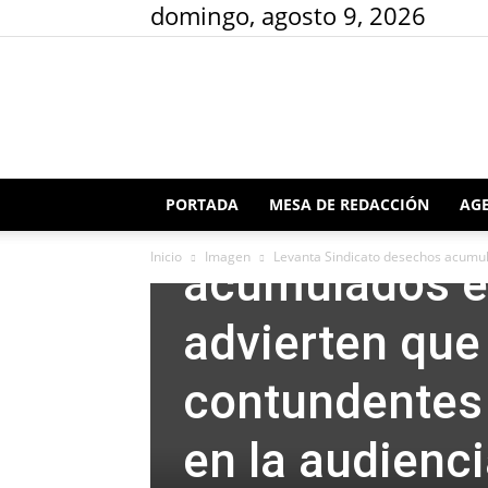
domingo, agosto 9, 2026
Imagen
Tendencias
PORTADA
MESA DE REDACCIÓN
AGE
Levanta Sindi
Inicio
Imagen
Levanta Sindicato desechos acumula
acumulados el
advierten que
contundentes
en la audienci