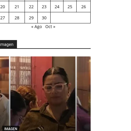
20
21
22
23
24
25
26
27
28
29
30
« Ago
Oct »
Imagen
AGENDA POLÍTICA
Desde el Legis
IMAGEN