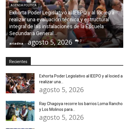
AGENDA POLÍTICA
Exhorta Poder Legislativo al IEEPO y al Iocied a
realizar una evaluación técnica y estructural
integral de las instalaciones de la Escuela
Secundaria General...
agosto 5, 2026
0
ariadna
-
a
Recientes
Exhorta Poder Legislativo al IEEPO y al Iocied a
realizar una...
agosto 5, 2026
Ray Chagoya recorre los barrios Loma Rancho
y Los Molinos para...
agosto 5, 2026