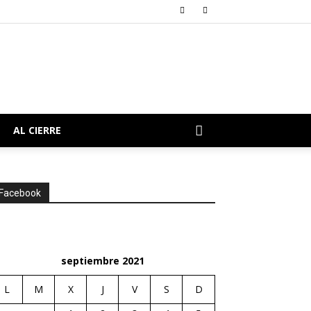
AL CIERRE
Facebook
septiembre 2021
L
M
X
J
V
S
D