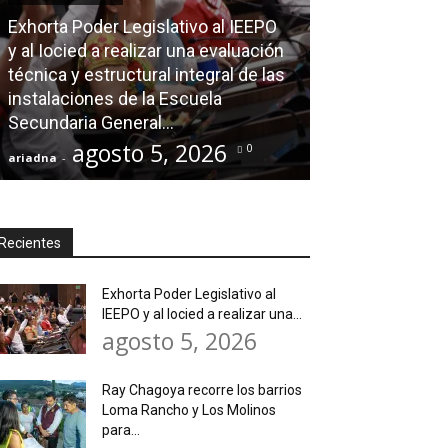
Exhorta Poder Legislativo al IEEPO
AGENDA POLÍTICA
y al Iocied a realizar una evaluación
técnica y estructural integral de las
Ray Chagoya re
instalaciones de la Escuela
Loma Rancho y
Secundaria General...
atender neces
agosto 5, 2026
agos
0
ariadna
-
ariadna
-
Recientes
Exhorta Poder Legislativo al
IEEPO y al Iocied a realizar una...
agosto 5, 2026
Ray Chagoya recorre los barrios
Loma Rancho y Los Molinos
para...