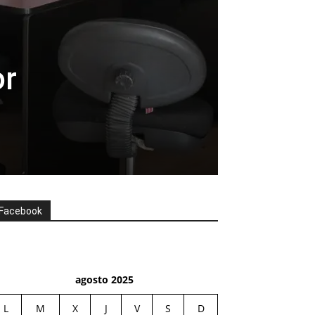
or
Facebook
agosto 2025
L
M
X
J
V
S
D