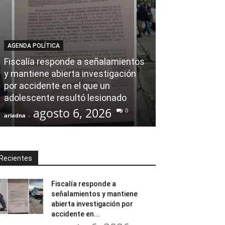
AGENDA POLÍTICA
AL CIERRE
Fiscalía responde a señalamientos
y mantiene abierta investigación
Ray Chagoya s
por accidente en el que un
Banco de Mate
adolescente resultó lesionado
en obras comu
agosto 6, 2026
agost
0
ariadna
-
ariadna
-
Recientes
Fiscalía responde a
señalamientos y mantiene
abierta investigación por
accidente en...