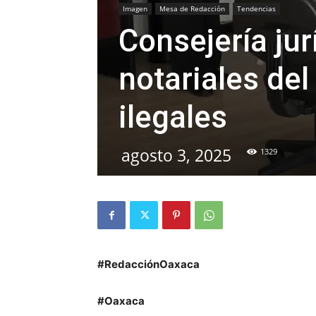
Imagen
Mesa de Redacción
Tendencias
Consejería jur
notariales del
ilegales
agosto 3, 2025
1329
#RedacciónOaxaca
#Oaxaca