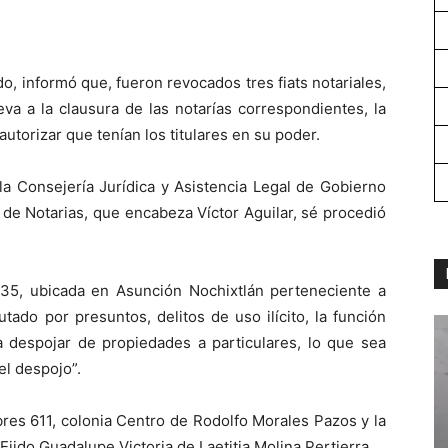
do, informó que, fueron revocados tres fiats notariales,
eva a la clausura de las notarías correspondientes, la
autorizar que tenían los titulares en su poder.
la Consejería Jurídica y Asistencia Legal de Gobierno
 de Notarias, que encabeza Víctor Aguilar, sé procedió
135, ubicada en Asunción Nochixtlán perteneciente a
ado por presuntos, delitos de uso ilícito, la función
a despojar de propiedades a particulares, lo que sea
el despojo”.
bres 611, colonia Centro de Rodolfo Morales Pazos y la
jido Guadalupe Victoria de Laetitia Molina Pertierra.