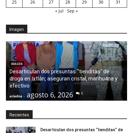
25
26
27
28
29
30
31
« Jul
Sep »
Imagen
E
IMAGEN
Desarticulan dos presuntas “tienditas” de
r
droga en Ixtlán; aseguran cristal, marihu4na y
i
efectivo
agosto 6, 2026
0
ariadna
-
a
Recientes
Desarticulan dos presuntas “tienditas” de