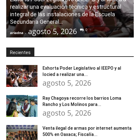
realizar una evaluación técnica y estructural
integral de las instalaciones de la Escuela
Secundaria General...
agosto 5, 2026
0
ariadna
-
a
Recientes
Exhorta Poder Legislativo al IEEPO y al
Iocied a realizar una...
agosto 5, 2026
Ray Chagoya recorre los barrios Loma
Rancho y Los Molinos para...
agosto 5, 2026
Venta ilegal de armas por internet aumenta
500% en Oaxaca; Fiscalía...