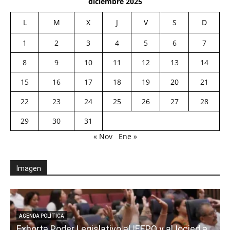
diciembre 2025
L
M
X
J
V
S
D
1
2
3
4
5
6
7
8
9
10
11
12
13
14
15
16
17
18
19
20
21
22
23
24
25
26
27
28
29
30
31
« Nov
Ene »
Imagen
AGENDA POLÍTICA
Exhorta Poder Legislativo al IEEPO y al Iocied a