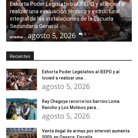
Exhorta Poder Legislativo al IEEPO y al Iocied a
realizar una evaluación técnica y estructural
integral de las instalaciones de la Escuela
Secundaria General...
agosto 5, 2026
0
ariadna
-
a
Recientes
Exhorta Poder Legislativo al IEEPO y al
Iocied a realizar una...
agosto 5, 2026
Ray Chagoya recorre los barrios Loma
Rancho y Los Molinos para...
agosto 5, 2026
Venta ilegal de armas por internet aumenta
500% en Oaxaca; Fiscalía...