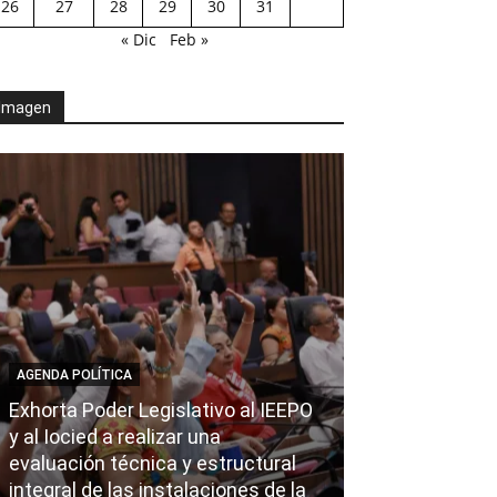
26
27
28
29
30
31
« Dic
Feb »
Imagen
AGENDA POLÍTICA
Exhorta Poder Legislativo al IEEPO
AGENDA POLÍTICA
y al Iocied a realizar una
evaluación técnica y estructural
Ray Chagoya re
integral de las instalaciones de la
Loma Rancho y