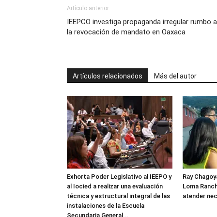
Artículo anterior
IEEPCO investiga propaganda irregular rumbo a
la revocación de mandato en Oaxaca
Artículos relacionados
Más del autor
Exhorta Poder Legislativo al IEEPO y
Ray Chagoya
al Iocied a realizar una evaluación
Loma Ranch
técnica y estructural integral de las
atender nec
instalaciones de la Escuela
Secundaria General...