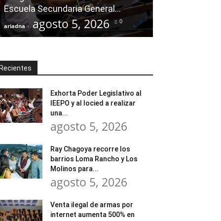
Escuela Secundaria General...
atender neces
agosto 5, 2026
agost
0
ariadna
-
ariadna
-
Recientes
Exhorta Poder Legislativo al
IEEPO y al Iocied a realizar
una...
agosto 5, 2026
Ray Chagoya recorre los
barrios Loma Rancho y Los
Molinos para...
agosto 5, 2026
Venta ilegal de armas por
internet aumenta 500% en