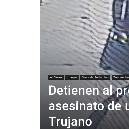
Al Cierre
Imagen
Mesa de Redacción
Tendencia
Detienen al p
asesinato de u
Trujano