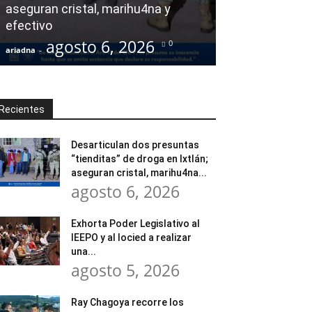
aseguran cristal, marihu4na y
integral de las
efectivo
Escuela Secund
agosto 6, 2026
agost
0
ariadna
-
ariadna
-
Recientes
Desarticulan dos presuntas
“tienditas” de droga en Ixtlán;
aseguran cristal, marihu4na...
agosto 6, 2026
Exhorta Poder Legislativo al
IEEPO y al Iocied a realizar
una...
agosto 5, 2026
Ray Chagoya recorre los