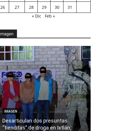
26
27
28
29
30
31
« Dic
Feb »
Imagen
AGENDA POLÍTICA
IMAGEN
Exhorta Poder 
Desarticulan dos presuntas
y al Iocied a r
“tienditas” de droga en Ixtlán;
evaluación téc