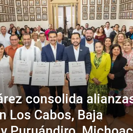
rez consolida alianza
n Los Cabos, Baja
r y Puruándiro, Michoa