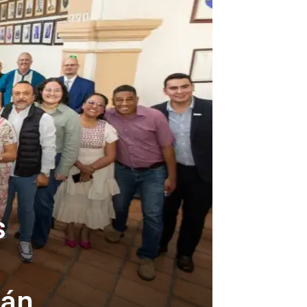
s
cán