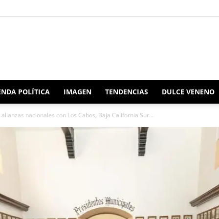
Redacción
NDA POLÍTICA
IMAGEN
TENDENCIAS
DULCE VENENO
alianzas nacionales con Los Cabos, Baja California Sur...
Oaxaca