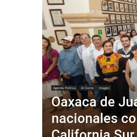
Agenda Política
Al Cierre
Imagen
Oaxaca de Juá
nacionales co
California Su