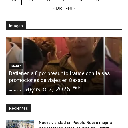
« Dic
Feb »
Imagen
IMAGEN
Detienen a 8 por presunto fraude con falsas
promociones de viajes en Oaxaca
agosto 7, 2026
0
ariadna
-
a
Recientes
Nueva vialidad en Pueblo Nuevo mejora