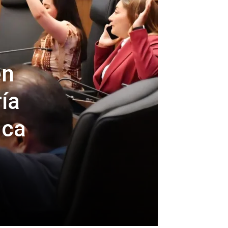
en
ía
ica