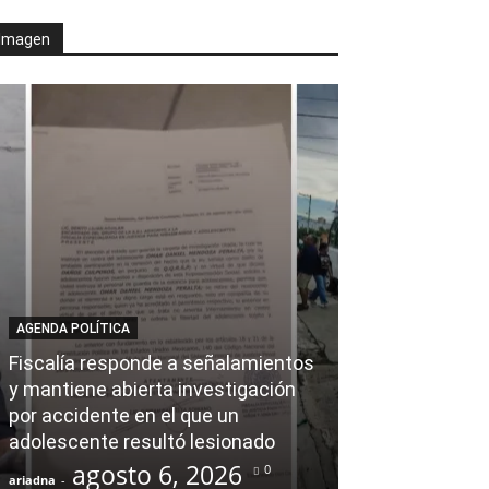
Imagen
AGENDA POLÍTICA
AL CIERRE
Fiscalía responde a señalamientos
y mantiene abierta investigación
Ray Chagoya s
por accidente en el que un
Banco de Mate
adolescente resultó lesionado
en obras comu
agosto 6, 2026
agost
0
ariadna
-
ariadna
-