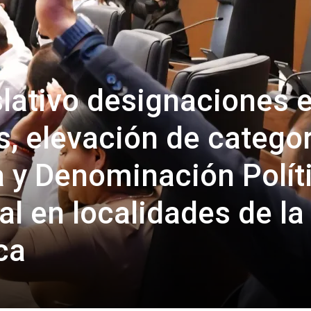
lativo designaciones 
, elevación de categor
a y Denominación Polít
l en localidades de la
ca