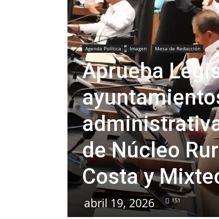
Agenda Política
Imagen
Mesa de Redacción
Aprueba Legis
ayuntamientos
administrativ
de Núcleo Rura
Costa y Mixte
abril 19, 2026
151