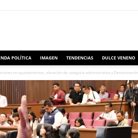
Redacción
NDA POLÍTICA
IMAGEN
TENDENCIAS
DULCE VENENO
ciones en ayuntamientos, elevación de categoría administrativa y Denominación P
Oaxaca