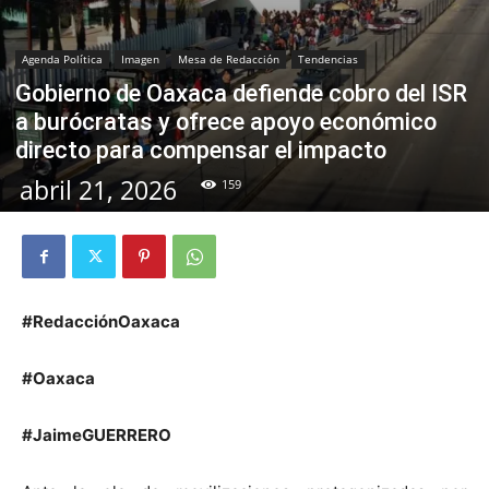
Agenda Política
Imagen
Mesa de Redacción
Tendencias
Gobierno de Oaxaca defiende cobro del ISR
a burócratas y ofrece apoyo económico
directo para compensar el impacto
abril 21, 2026
159
#RedacciónOaxaca
#Oaxaca
#JaimeGUERRERO