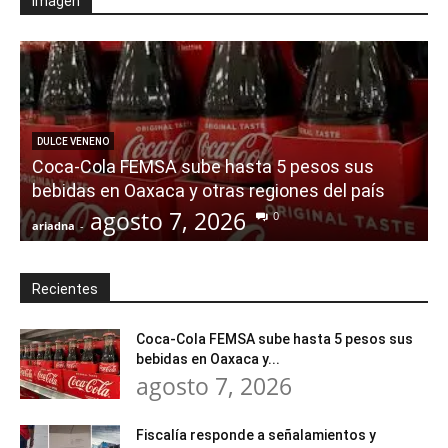
Imagen
DULCE VENENO
Coca-Cola FEMSA sube hasta 5 pesos sus
a
bebidas en Oaxaca y otras regiones del país
agosto 7, 2026
0
ariadna
-
a
Recientes
Coca-Cola FEMSA sube hasta 5 pesos sus
bebidas en Oaxaca y...
agosto 7, 2026
Fiscalía responde a señalamientos y