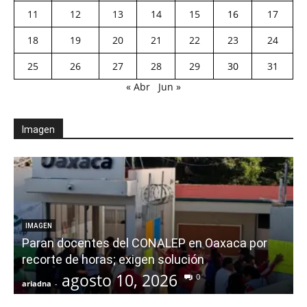
11
12
13
14
15
16
17
18
19
20
21
22
23
24
25
26
27
28
29
30
31
« Abr
Jun »
Imagen
IMAGEN
Paran docentes del CONALEP en Oaxaca por
recorte de horas; exigen solución
agosto 10, 2026
0
ariadna
-
a