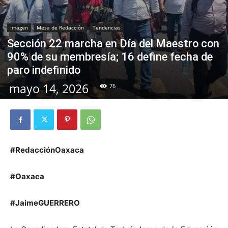
Imagen
Mesa de Redacción
Tendencias
Sección 22 marcha en Día del Maestro con
90% de su membresía; 16 define fecha de
paro indefinido
mayo 14, 2026
76
#RedacciónOaxaca
#Oaxaca
#JaimeGUERRERO