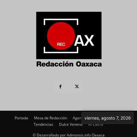
viernes, agosto 7, 2026
Portada
Mesa de Redacción
Agenda Política
Imagen
Tendencias
Dulce Veneno
Al Cierre
© Desarrollado por Admonsis.info Oaxaca