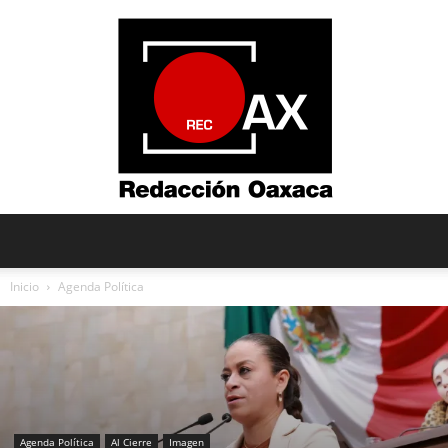
Redacción
Inicio
Agenda Política
Oaxaca
Agenda Política
Al Cierre
Imagen