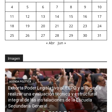
4
5
6
7
8
9
10
11
12
13
14
15
16
17
18
19
20
21
22
23
24
25
26
27
28
29
30
31
« Abr
Jun »
Imagen
AGENDA POLÍTICA
Exhorta Poder Legislativo al IEEPO y al Iocied a
realizar una evaluación técnica y estructural
integral de las instalaciones de la Escuela
Secundaria General...