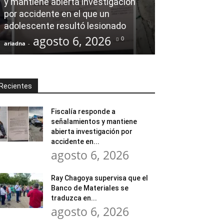
y mantiene abierta investigación
Ray Chagoya s
por accidente en el que un
Banco de Mate
adolescente resultó lesionado
en obras comu
agosto 6, 2026
agost
0
ariadna
-
ariadna
-
Recientes
Fiscalía responde a
señalamientos y mantiene
abierta investigación por
accidente en...
agosto 6, 2026
Ray Chagoya supervisa que el
Banco de Materiales se
traduzca en...
agosto 6, 2026