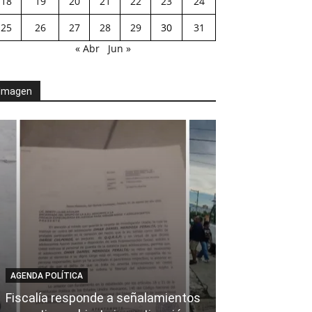
18
19
20
21
22
23
24
25
26
27
28
29
30
31
« Abr
Jun »
Imagen
AGENDA POLÍTICA
AL CIERRE
Fiscalía responde a señalamientos