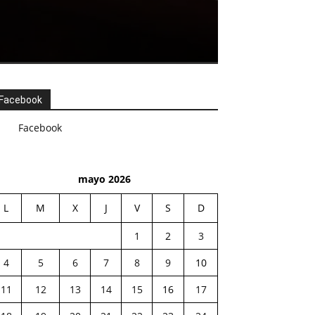
Facebook
Facebook
mayo 2026
L
M
X
J
V
S
D
1
2
3
4
5
6
7
8
9
10
11
12
13
14
15
16
17