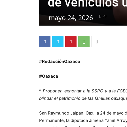
de vehículos 
mayo 24, 2026
70
#RedacciónOaxaca
#Oaxaca
*
Proponen exhortar a la SSPC y a la FGEO
blindar el patrimonio de las familias oaxaq
San Raymundo Jalpan, Oax., a 24 de mayo de
Permanente, la diputada Jimena Yamil Arro