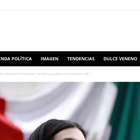
Redacción
NDA POLÍTICA
IMAGEN
TENDENCIAS
DULCE VENENO
o buscan fortalecer certeza jurídica en compra de...
Oaxaca