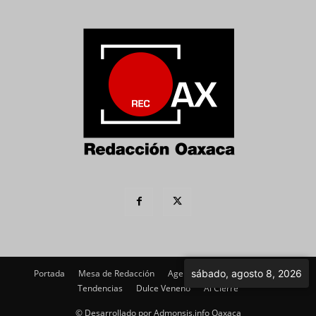
sábado, agosto 8, 2026
Portada
Mesa de Redacción
Agenda Política
Imagen
Tendencias
Dulce Veneno
Al Cierre
© Desarrollado por Admonsis.info Oaxaca