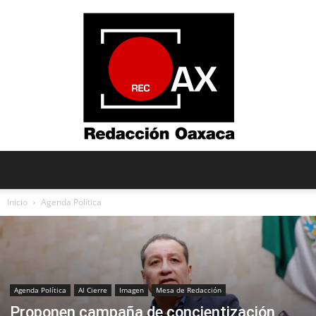
Redacción
Inicio
Agenda Política
Oaxaca
Agenda Política
Al Cierre
Imagen
Mesa de Redacción
Proponen campaña de concientización