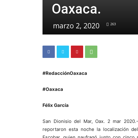
Oaxaca.
marzo 2, 2020
263
#RedacciónOaxaca
#Oaxaca
Félix García
San Dionisio del Mar, Oax. 2 mar 2020.-
reportaron esta noche la localización d
Escobar, quien naufragó junto con cinco