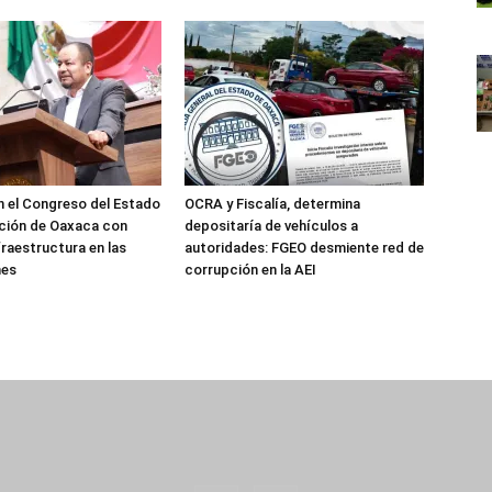
 el Congreso del Estado
OCRA y Fiscalía, determina
ción de Oaxaca con
depositaría de vehículos a
fraestructura en las
autoridades: FGEO desmiente red de
nes
corrupción en la AEI