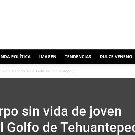
Redacción
NDA POLÍTICA
IMAGEN
TENDENCIAS
DULCE VENENO
 joven pescador en el Golfo de Tehuantepec,...
Oaxaca
rpo sin vida de joven
l Golfo de Tehuantepe