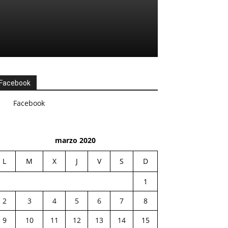
Facebook
Facebook
marzo 2020
L
M
X
J
V
S
D
1
2
3
4
5
6
7
8
9
10
11
12
13
14
15