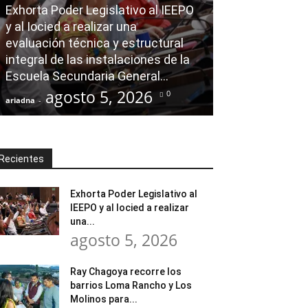
Exhorta Poder Legislativo al IEEPO
AGENDA POLÍTICA
y al Iocied a realizar una
evaluación técnica y estructural
Ray Chagoya re
integral de las instalaciones de la
Loma Rancho y
Escuela Secundaria General...
atender neces
agosto 5, 2026
agost
0
ariadna
-
ariadna
-
Recientes
Exhorta Poder Legislativo al
IEEPO y al Iocied a realizar
una...
agosto 5, 2026
Ray Chagoya recorre los
barrios Loma Rancho y Los
Molinos para...