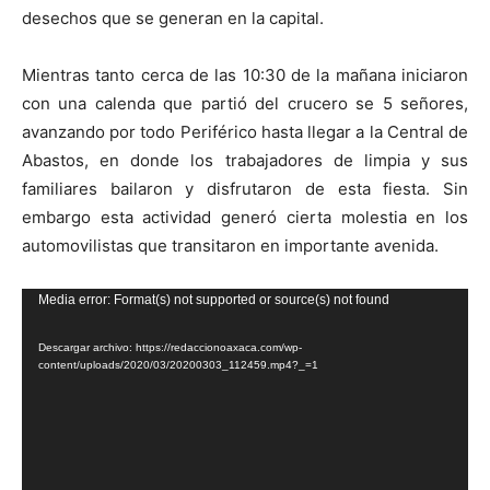
desechos que se generan en la capital.
Mientras tanto cerca de las 10:30 de la mañana iniciaron
con una calenda que partió del crucero se 5 señores,
avanzando por todo Periférico hasta llegar a la Central de
Abastos, en donde los trabajadores de limpia y sus
familiares bailaron y disfrutaron de esta fiesta. Sin
embargo esta actividad generó cierta molestia en los
automovilistas que transitaron en importante avenida.
Reproductor
Media error: Format(s) not supported or source(s) not found
de
Descargar archivo: https://redaccionoaxaca.com/wp-
vídeo
content/uploads/2020/03/20200303_112459.mp4?_=1