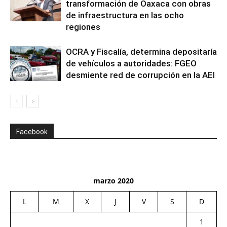
transformación de Oaxaca con obras
de infraestructura en las ocho
regiones
OCRA y Fiscalía, determina depositaría
de vehículos a autoridades: FGEO
desmiente red de corrupción en la AEI
Facebook
marzo 2020
L
M
X
J
V
S
D
1