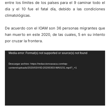
entre los límites de los países para el 9 caminar todo el
día y el 10 fue el fatal día, debido a las condiciones
climatológicas.
De acuerdo con el IOAM son 36 personas migrantes que
han muerto en este 2020, de las cuales, 5 en su intento
por cruzar la frontera.
Reproductor
Media error: Format(s) not supported or source(s) not found
de
Descargar archivo: https://redaccionoaxaca.com/wp-
vídeo
content/uploads/2020/03/VID-20200303-WA0151.mp4?_=1