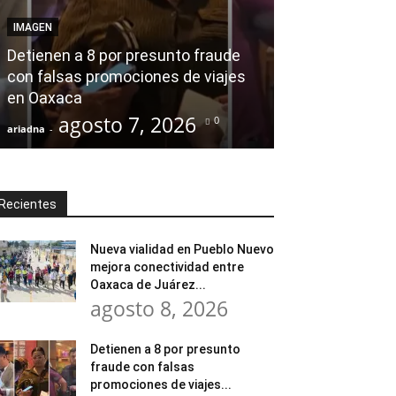
Desde el Legis
IMAGEN
modernización
Detienen a 8 por presunto fraude
Tratamiento d
con falsas promociones de viajes
en Huajuapan 
en Oaxaca
transformar l
agosto 7, 2026
agost
0
ariadna
-
ariadna
-
Recientes
Nueva vialidad en Pueblo Nuevo
mejora conectividad entre
Oaxaca de Juárez...
agosto 8, 2026
Detienen a 8 por presunto
fraude con falsas
promociones de viajes...