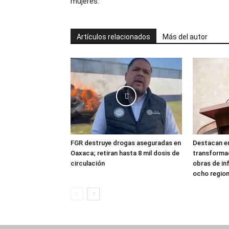
mujeres.
Artículos relacionados
Más del autor
FGR destruye drogas aseguradas en
Destacan en
Oaxaca; retiran hasta 8 mil dosis de
transforma
circulación
obras de in
ocho regio