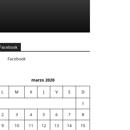
Facebook
Facebook
marzo 2020
L
M
X
J
V
S
D
1
2
3
4
5
6
7
8
9
10
11
12
13
14
15