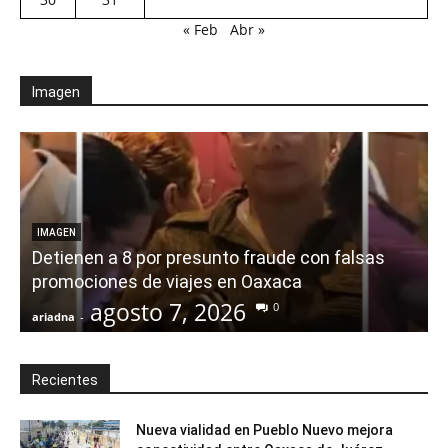
« Feb
Abr »
Imagen
IMAGEN
Detienen a 8 por presunto fraude con falsas
promociones de viajes en Oaxaca
agosto 7, 2026
0
ariadna
-
a
Recientes
Nueva vialidad en Pueblo Nuevo mejora