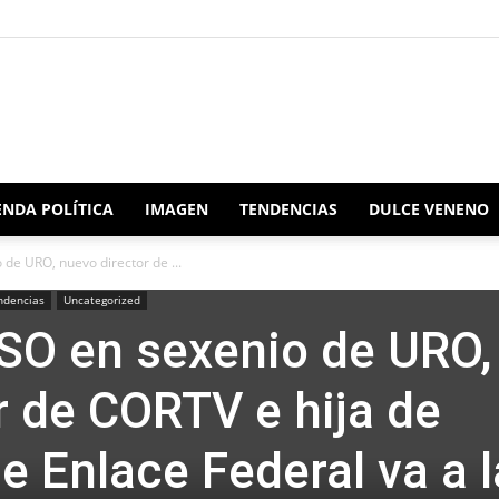
Redacción
NDA POLÍTICA
IMAGEN
TENDENCIAS
DULCE VENENO
 de URO, nuevo director de ...
ndencias
Uncategorized
Oaxaca
 SSO en sexenio de URO,
r de CORTV e hija de
e Enlace Federal va a l