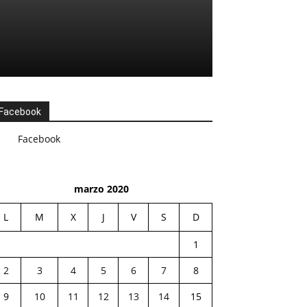
Facebook
Facebook
marzo 2020
L
M
X
J
V
S
D
1
2
3
4
5
6
7
8
9
10
11
12
13
14
15