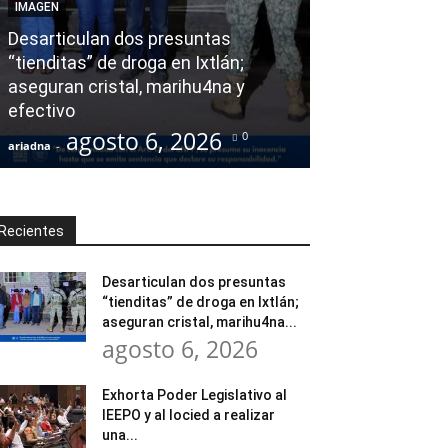
IMAGEN
Exhorta Poder 
Desarticulan dos presuntas
y al Iocied a r
“tienditas” de droga en Ixtlán;
evaluación téc
aseguran cristal, marihu4na y
integral de las
efectivo
Escuela Secund
agosto 6, 2026
agost
0
ariadna
-
ariadna
-
Recientes
Desarticulan dos presuntas
“tienditas” de droga en Ixtlán;
aseguran cristal, marihu4na...
agosto 6, 2026
Exhorta Poder Legislativo al
IEEPO y al Iocied a realizar
una...