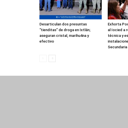
Desarticulan dos presuntas
Exhorta Pod
“tienditas” de droga en Ixtlán;
al Iocied a 
aseguran cristal, marihu4na y
técnica y es
efectivo
instalacion
Secundaria 