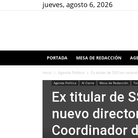
jueves, agosto 6, 2026
PORTADA
MESA DE REDACCIÓN
AGE
Inicio
Agenda Política
Ex titular de SSO en sexenio
Agenda Política
Al Cierre
Mesa de Redacción
Te
Ex titular de
nuevo directo
Coordinador d