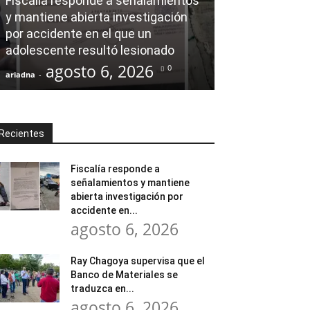
Fiscalía responde a señalamientos
y mantiene abierta investigación
Ray Chagoya s
por accidente en el que un
Banco de Mate
adolescente resultó lesionado
en obras comu
agosto 6, 2026
agost
0
ariadna
-
ariadna
-
Recientes
Fiscalía responde a
señalamientos y mantiene
abierta investigación por
accidente en...
agosto 6, 2026
Ray Chagoya supervisa que el
Banco de Materiales se
traduzca en...
agosto 6, 2026