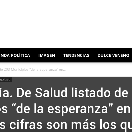
Redacción
NDA POLÍTICA
IMAGEN
TENDENCIAS
DULCE VENENO
e 203 Municipios “de la esperanza” en...
gorized
Oaxaca
a. De Salud listado de
s “de la esperanza” en
s cifras son más los q