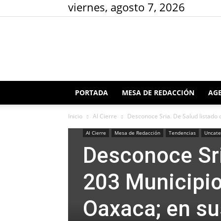
viernes, agosto 7, 2026
PORTADA
MESA DE REDACCIÓN
AGE
Inicio
Al Cierre
Desconoce Sria. De Salud listado d
Al Cierre
Mesa de Redacción
Tendencias
Uncate
Desconoce Sri
203 Municipio
Oaxaca; en su