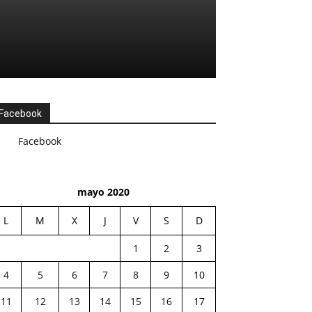
Facebook
Facebook
mayo 2020
L
M
X
J
V
S
D
1
2
3
4
5
6
7
8
9
10
11
12
13
14
15
16
17