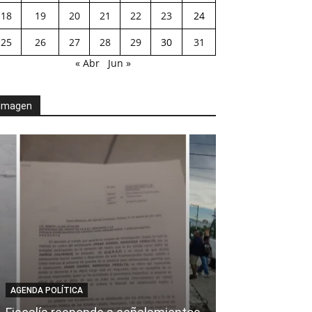
18
19
20
21
22
23
24
25
26
27
28
29
30
31
« Abr
Jun »
Imagen
AGENDA POLÍTICA
AL CIERRE