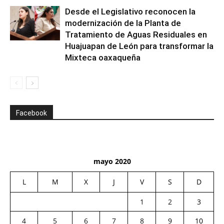
Desde el Legislativo reconocen la
modernización de la Planta de
Tratamiento de Aguas Residuales en
Huajuapan de León para transformar la
Mixteca oaxaqueña
Facebook
mayo 2020
L
M
X
J
V
S
D
1
2
3
4
5
6
7
8
9
10