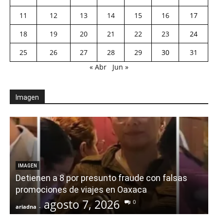
11
12
13
14
15
16
17
18
19
20
21
22
23
24
25
26
27
28
29
30
31
« Abr
Jun »
Imagen
IMAGEN
Detienen a 8 por presunto fraude con falsas
promociones de viajes en Oaxaca
agosto 7, 2026
0
ariadna
-
a