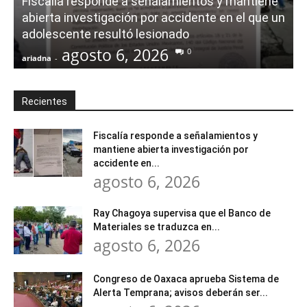
Fiscalía responde a señalamientos y mantiene
abierta investigación por accidente en el que un
adolescente resultó lesionado
agosto 6, 2026
0
ariadna
-
a
Recientes
Fiscalía responde a señalamientos y
mantiene abierta investigación por
accidente en...
agosto 6, 2026
Ray Chagoya supervisa que el Banco de
Materiales se traduzca en...
agosto 6, 2026
Congreso de Oaxaca aprueba Sistema de
Alerta Temprana; avisos deberán ser...