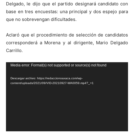
Delgado, le dijo que el partido designará candidato con
base en tres encuestas: una principal y dos espejo para
que no sobrevengan dificultades.
Aclaró que el procedimiento de selección de candidatos
corresponderá a Morena y al dirigente, Mario Delgado
Carrillo.
Reproductor
Media error: Format(s) not supported or source(s) not found
de
Descargar archivo: https://redaccionoaxaca.com/wp-
vídeo
content/uploads/2021/09/VID-20210927-WA0059.mp4?_=1