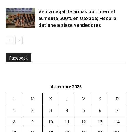
Venta ilegal de armas por internet
aumenta 500% en Oaxaca; Fiscalía
detiene a siete vendedores
Facebook
diciembre 2025
L
M
X
J
V
S
D
1
2
3
4
5
6
7
8
9
10
11
12
13
14