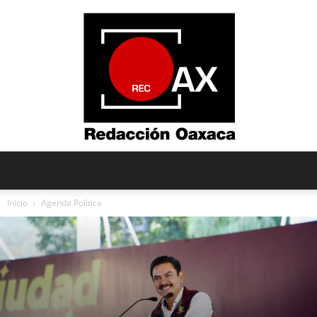
Redacción
Inicio
Agenda Política
Oaxaca