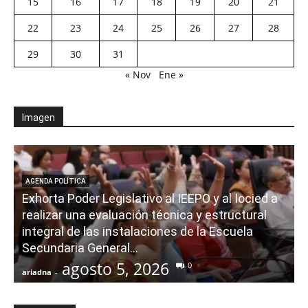
15
16
17
18
19
20
21
22
23
24
25
26
27
28
29
30
31
« Nov
Ene »
Imagen
AGENDA POLÍTICA
Exhorta Poder Legislativo al IEEPO y al Iocied a
realizar una evaluación técnica y estructural
integral de las instalaciones de la Escuela
Secundaria General...
agosto 5, 2026
0
ariadna
-
a