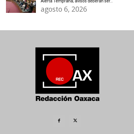
Alerta Temprana; avisos deberán ser...
agosto 6, 2026