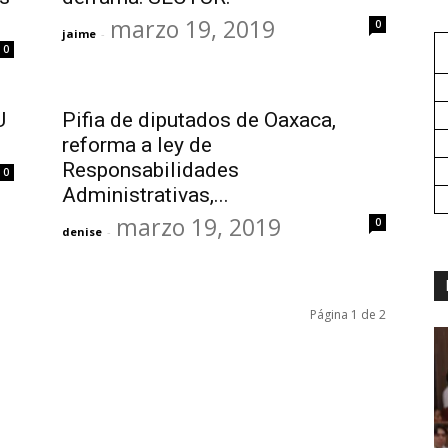
marzo 19, 2019
0
jaime
-
0
U
Pifia de diputados de Oaxaca,
reforma a ley de
Responsabilidades
0
Administrativas,...
marzo 19, 2019
0
denise
-
Página 1 de 2