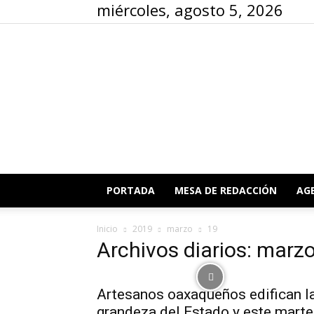
miércoles, agosto 5, 2026
PORTADA
MESA DE REDACCIÓN
AG
Inicio
2019
marzo
19
Archivos diarios: marz
Artesanos oaxaqueños edifican l
grandeza del Estado y este mart