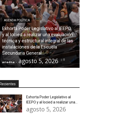
AGENDA POLÍTICA
Exhorta Poder Legislativo al IEEPO
AGENDA POLÍTICA
y al Iocied a realizar una evaluación
técnica y estructural integral de las
Ray Chagoya re
instalaciones de la Escuela
Loma Rancho y
Secundaria General...
atender neces
agosto 5, 2026
agos
0
ariadna
-
ariadna
-
Recientes
Exhorta Poder Legislativo al
IEEPO y al Iocied a realizar una...
agosto 5, 2026