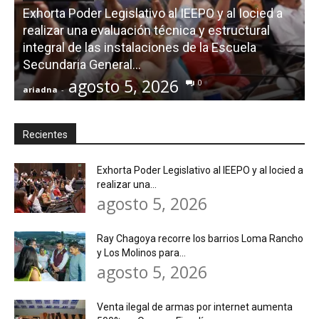
Exhorta Poder Legislativo al IEEPO y al Iocied a
realizar una evaluación técnica y estructural
integral de las instalaciones de la Escuela
Secundaria General...
agosto 5, 2026
0
ariadna
-
a
Recientes
Exhorta Poder Legislativo al IEEPO y al Iocied a
realizar una...
agosto 5, 2026
Ray Chagoya recorre los barrios Loma Rancho
y Los Molinos para...
agosto 5, 2026
Venta ilegal de armas por internet aumenta