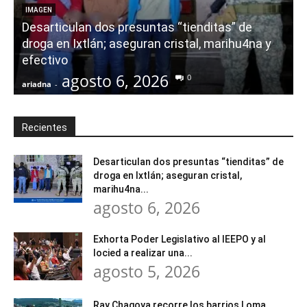
E
IMAGEN
Desarticulan dos presuntas “tienditas” de
r
droga en Ixtlán; aseguran cristal, marihu4na y
i
efectivo
agosto 6, 2026
0
ariadna
-
a
Recientes
Desarticulan dos presuntas “tienditas” de
droga en Ixtlán; aseguran cristal,
marihu4na...
agosto 6, 2026
Exhorta Poder Legislativo al IEEPO y al
Iocied a realizar una...
agosto 5, 2026
Ray Chagoya recorre los barrios Loma