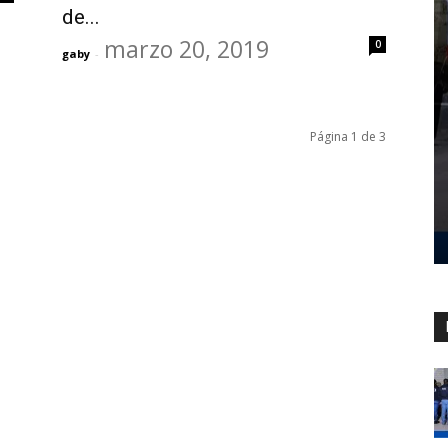
de...
marzo 20, 2019
0
gaby
-
Página 1 de 3