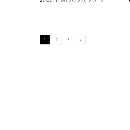
denise
-
1
2
3