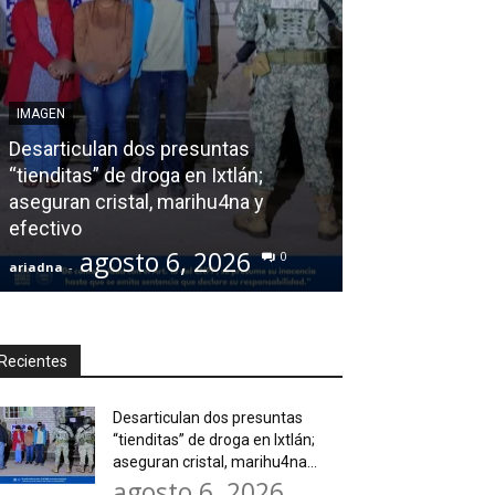
AGENDA POLÍTICA
IMAGEN
Exhorta Poder 
Desarticulan dos presuntas
y al Iocied a r
“tienditas” de droga en Ixtlán;
técnica y estru
aseguran cristal, marihu4na y
instalaciones 
efectivo
Secundaria Gen
agosto 6, 2026
agos
0
ariadna
-
ariadna
-
Recientes
Desarticulan dos presuntas
“tienditas” de droga en Ixtlán;
aseguran cristal, marihu4na...
agosto 6, 2026