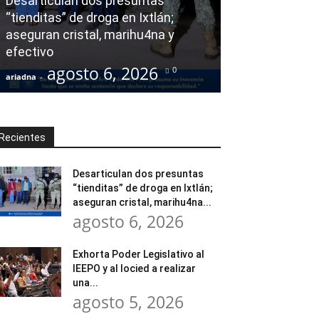
Desarticulan dos presuntas
y al Iocied a r
“tienditas” de droga en Ixtlán;
evaluación téc
aseguran cristal, marihu4na y
integral de las
efectivo
Escuela Secund
agosto 6, 2026
agost
0
ariadna
-
ariadna
-
Recientes
Desarticulan dos presuntas
“tienditas” de droga en Ixtlán;
aseguran cristal, marihu4na...
agosto 6, 2026
Exhorta Poder Legislativo al
IEEPO y al Iocied a realizar
una...
agosto 5, 2026