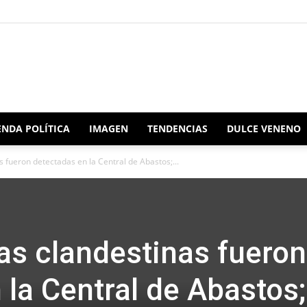
Redacción
NDA POLÍTICA
IMAGEN
TENDENCIAS
DULCE VENENO
 fueron detectadas en la Central de Abastos;...
Oaxaca
as clandestinas fueron
 la Central de Abastos;