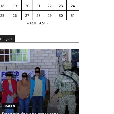
18
19
20
21
22
23
24
25
26
27
28
29
30
31
« Feb
Abr »
Imagen
AGENDA POLÍTICA
IMAGEN
Exhorta Poder 