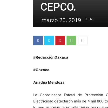
CEPCO.
marzo 20, 2019
471
#RedacciónOaxaca
#Oaxaca
Ariadna Mendoza
La Coordinador Estatal de Protección C
Electricidad detectarón más de 4 mil 800 to
lo que representa un alto riesgo ya que 