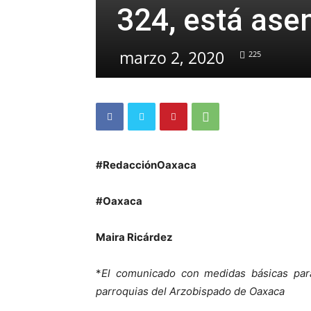
324, está asen
marzo 2, 2020
225
#RedacciónOaxaca
#Oaxaca
Maira Ricárdez
*
El comunicado con medidas básicas para
parroquias del Arzobispado de Oaxaca