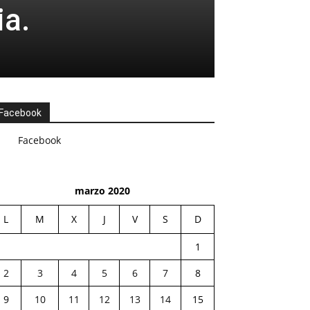
ia.
Facebook
Facebook
marzo 2020
L
M
X
J
V
S
D
1
2
3
4
5
6
7
8
9
10
11
12
13
14
15