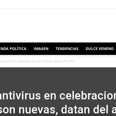
Redacción
NDA POLÍTICA
IMAGEN
TENDENCIAS
DULCE VENENO
ebraciones religiosas no son nuevas, datan del año...
Oaxaca
ntivirus en celebracio
 son nuevas, datan del 