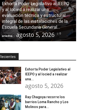
Exhorta Poder Legislativo al IEEPO
AGENDA POLÍTICA
y al Iocied a realizar una
evaluación técnica y estructural
Ray Chagoya re
integral de las instalaciones de la
Loma Rancho y
Escuela Secundaria General...
atender neces
agosto 5, 2026
agost
0
ariadna
-
ariadna
-
Recientes
Exhorta Poder Legislativo al
IEEPO y al Iocied a realizar
una...
agosto 5, 2026
Ray Chagoya recorre los
barrios Loma Rancho y Los
Molinos para...