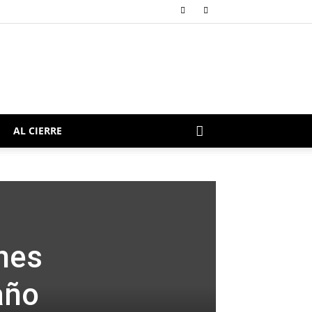
AL CIERRE
nes
año