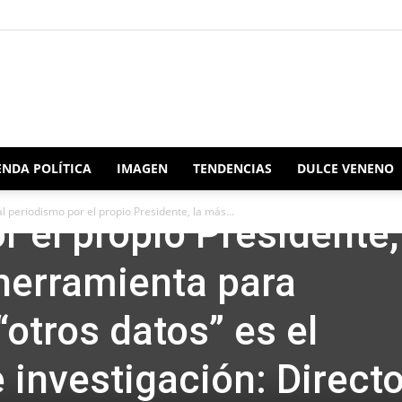
Redacción
NDA POLÍTICA
IMAGEN
TENDENCIAS
DULCE VENENO
 denostación al
 periodismo por el propio Presidente, la más...
 el propio Presidente,
Oaxaca
herramienta para
“otros datos” es el
 investigación: Direct