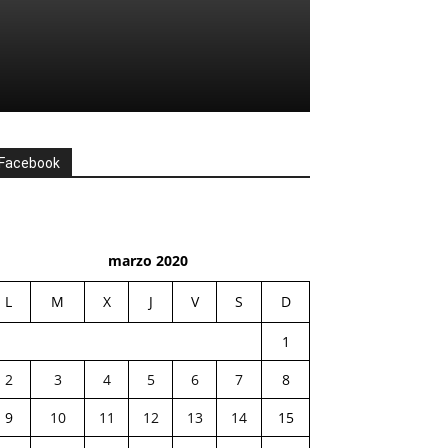
Facebook
marzo 2020
L
M
X
J
V
S
D
1
2
3
4
5
6
7
8
9
10
11
12
13
14
15