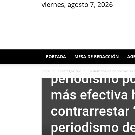
viernes, agosto 7, 2026
Uncategorized
PORTADA
MESA DE REDACCIÓN
AGE
En tiempos de
Inicio
Uncategorized
En tiempos de denostación al
periodismo por
más efectiva 
contrarrestar 
periodismo de