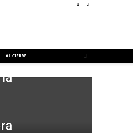
AL CIERRE
 la
ora