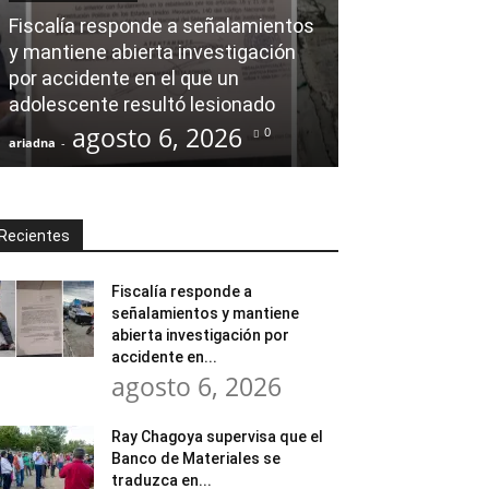
AL CIERRE
Fiscalía responde a señalamientos
y mantiene abierta investigación
Ray Chagoya s
por accidente en el que un
Banco de Mate
adolescente resultó lesionado
en obras comu
agosto 6, 2026
agost
0
ariadna
-
ariadna
-
Recientes
Fiscalía responde a
señalamientos y mantiene
abierta investigación por
accidente en...
agosto 6, 2026
Ray Chagoya supervisa que el
Banco de Materiales se
traduzca en...