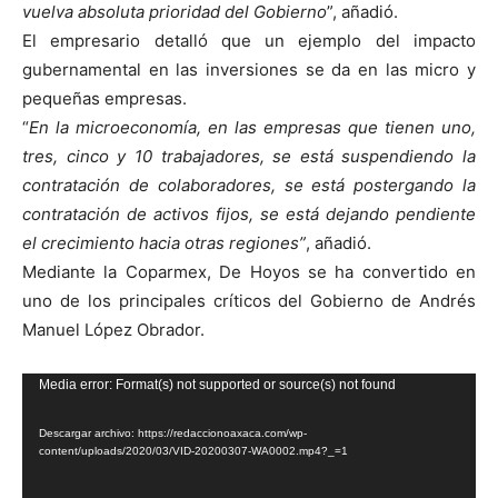
vuelva absoluta prioridad del Gobierno
”, añadió.
El empresario detalló que un ejemplo del impacto
gubernamental en las inversiones se da en las micro y
pequeñas empresas.
“
En la microeconomía, en las empresas que tienen uno,
tres, cinco y 10 trabajadores, se está suspendiendo la
contratación de colaboradores, se está postergando la
contratación de activos fijos, se está dejando pendiente
el crecimiento hacia otras regiones”
, añadió.
Mediante la Coparmex, De Hoyos se ha convertido en
uno de los principales críticos del Gobierno de Andrés
Manuel López Obrador.
Reproductor
Media error: Format(s) not supported or source(s) not found
de
Descargar archivo: https://redaccionoaxaca.com/wp-
vídeo
content/uploads/2020/03/VID-20200307-WA0002.mp4?_=1