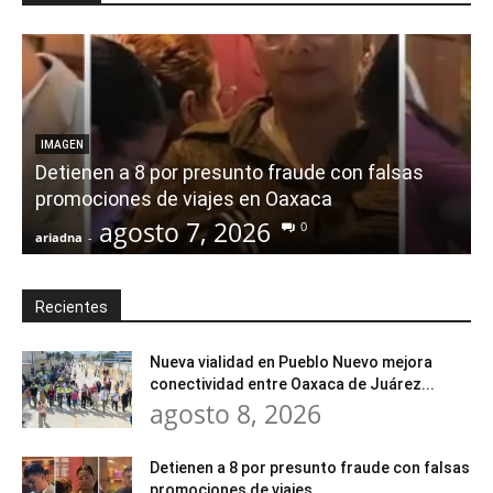
IMAGEN
Detienen a 8 por presunto fraude con falsas
promociones de viajes en Oaxaca
agosto 7, 2026
0
ariadna
-
a
Recientes
Nueva vialidad en Pueblo Nuevo mejora
conectividad entre Oaxaca de Juárez...
agosto 8, 2026
Detienen a 8 por presunto fraude con falsas
promociones de viajes...