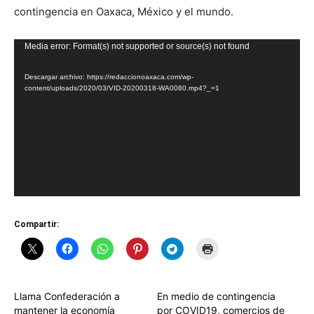
contingencia en Oaxaca, México y el mundo.
Reproductor
Media error: Format(s) not supported or source(s) not found
de
Descargar archivo: https://redaccionoaxaca.com/wp-
vídeo
content/uploads/2020/03/VID-20200318-WA0080.mp4?_=1
Compartir:
Llama Confederación a
En medio de contingencia
mantener la economía
por COVID19, comercios de