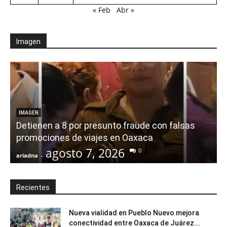
« Feb
Abr »
Imagen
IMAGEN
Detienen a 8 por presunto fraude con falsas
promociones de viajes en Oaxaca
agosto 7, 2026
0
ariadna
-
a
Recientes
Nueva vialidad en Pueblo Nuevo mejora
conectividad entre Oaxaca de Juárez...