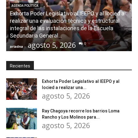
AGENDA POLÍTICA
Exhorta Poder Legislativo al IEEPO y al Iocied a
realizar una evaluación técnica y estructural
integral de las instalaciones de la Escuela
Secundaria General...
agosto 5, 2026
0
ariadna
-
a
Recientes
Exhorta Poder Legislativo al IEEPO y al
Iocied a realizar una...
agosto 5, 2026
Ray Chagoya recorre los barrios Loma
Rancho y Los Molinos para...
agosto 5, 2026