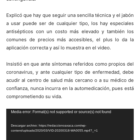
Explicó que hay que seguir una sencilla técnica y el jabón
a usar puede ser de cualquier tipo, los hay especiales
antisépticos con un costo más elevado y también los
comunes de precios más accesibles, el plus lo da la
aplicación correcta y así lo muestra en el video.
Insistió en que ante síntomas referidos como propios del
coronavirus, y ante cualquier tipo de enfermedad, debe
acudir al centro de salud más cercano o a su médico de
confianza, nunca incurra en la automedicación, pues está
comprometiendo su vida.
Reproductor
Media error: Format(s) not supported or source(s) not found
de
Descargar archivo: https://redaccionoaxaca.com/wp-
vídeo
content/uploads/2020/03/VID-20200318-WA0055.mp4?_=1