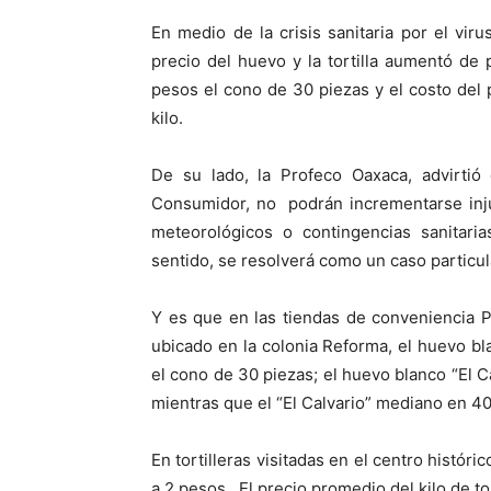
En medio de la crisis sanitaria por el vi
precio del huevo y la tortilla aumentó de 
pesos el cono de 30 piezas y el costo del p
kilo.
De su lado, la Profeco Oaxaca, advirtió
Consumidor, no podrán incrementarse inju
meteorológicos o contingencias sanitari
sentido, se resolverá como un caso particu
Y es que en las tiendas de conveniencia P
ubicado en la colonia Reforma, el huevo b
el cono de 30 piezas; el huevo blanco “El C
mientras que el “El Calvario” mediano en 4
En tortilleras visitadas en el centro históri
a 2 pesos. El precio promedio del kilo de to