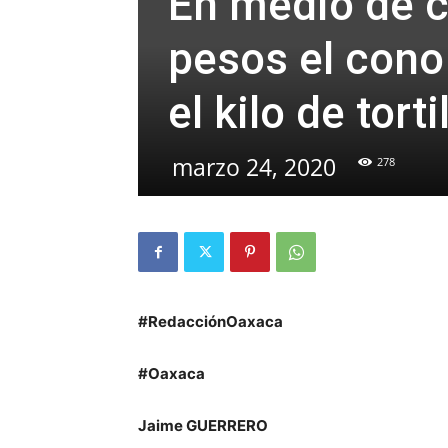
En medio de c
pesos el cono
el kilo de tort
marzo 24, 2020
278
#RedacciónOaxaca
#Oaxaca
Jaime GUERRERO