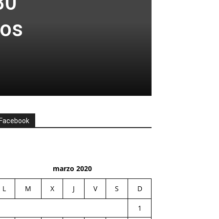
80
sos
Facebook
marzo 2020
L
M
X
J
V
S
D
1