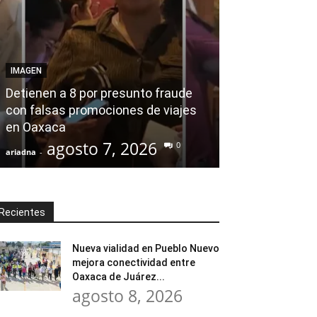
AGENDA POLÍTICA
Desde el Legis
IMAGEN
modernización
Detienen a 8 por presunto fraude
Tratamiento d
con falsas promociones de viajes
en Huajuapan 
en Oaxaca
transformar l
agosto 7, 2026
agost
0
ariadna
-
ariadna
-
Recientes
Nueva vialidad en Pueblo Nuevo
mejora conectividad entre
Oaxaca de Juárez...
agosto 8, 2026