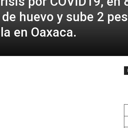
risis por COVID19, en 
 de huevo y sube 2 pe
illa en Oaxaca.