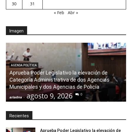
30
31
« Feb
Abr »
Imagen
AGENDA POLÍTICA
Aprueba Poder Legislativo la elevación de
Categoría Administrativa de dos Agencias
Municipales y dos Agencias de Policía
agosto 9, 2026
0
ariadna
-
a
Recientes
Aprueba Poder Legislativo la elevación de