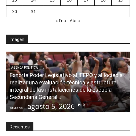
30
31
« Feb
Abr »
Imagen
AGENDA POLÍTICA
Exhorta Poder Legislativo al IEEPO y al Iocied a
realizar una evaluación técnica y estructural
integral de las instalaciones de la Escuela
Secundaria General...
agosto 5, 2026
0
ariadna
-
a
Recientes