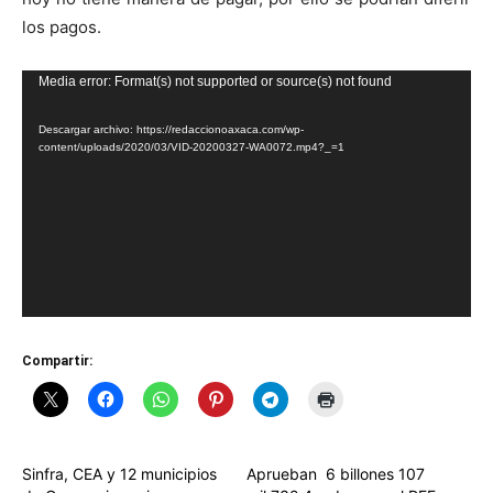
los pagos.
Reproductor
Media error: Format(s) not supported or source(s) not found
de
Descargar archivo: https://redaccionoaxaca.com/wp-
vídeo
content/uploads/2020/03/VID-20200327-WA0072.mp4?_=1
Compartir:
Sinfra, CEA y 12 municipios
Aprueban 6 billones 107