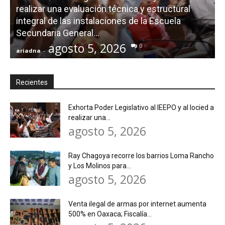
realizar una evaluación técnica y estructural
integral de las instalaciones de la Escuela
Secundaria General...
agosto 5, 2026
0
ariadna
-
a
Recientes
Exhorta Poder Legislativo al IEEPO y al Iocied a
realizar una...
agosto 5, 2026
Ray Chagoya recorre los barrios Loma Rancho
y Los Molinos para...
agosto 5, 2026
Venta ilegal de armas por internet aumenta
500% en Oaxaca; Fiscalía...