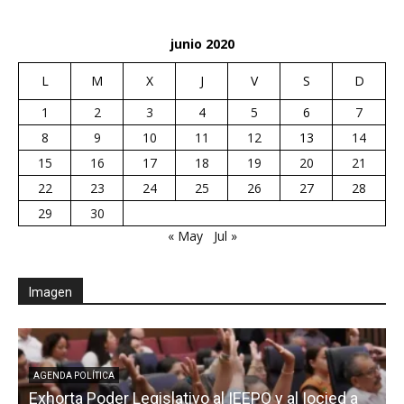
junio 2020
L
M
X
J
V
S
D
1
2
3
4
5
6
7
8
9
10
11
12
13
14
15
16
17
18
19
20
21
22
23
24
25
26
27
28
29
30
« May
Jul »
Imagen
AGENDA POLÍTICA
Exhorta Poder Legislativo al IEEPO y al Iocied a