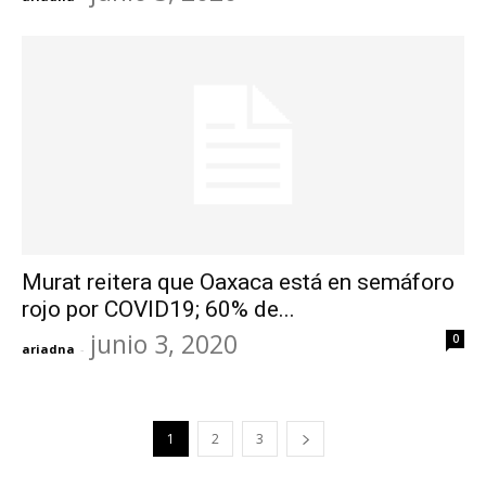
Murat reitera que Oaxaca está en semáforo
rojo por COVID19; 60% de...
junio 3, 2020
0
ariadna
-
1
2
3